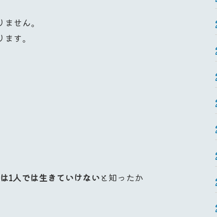
りません。
ります。
は1人では生きていけない
と知ったか